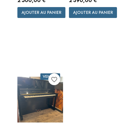
2 500,00 €
2 390,00 €
AJOUTER AU PANIER
AJOUTER AU PANIER
VENDU !
favorite_border