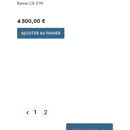
Kawai CX-21H
Prix
4 500,00 €
AJOUTER AU PANIER
1
2

Retour en haut
