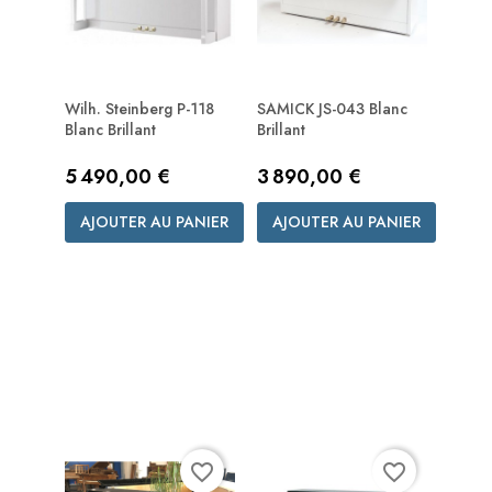
Wilh. Steinberg P-118
SAMICK JS-043 Blanc
Blanc Brillant
Brillant
Prix
Prix
5 490,00 €
3 890,00 €
AJOUTER AU PANIER
AJOUTER AU PANIER
favorite_border
favorite_border