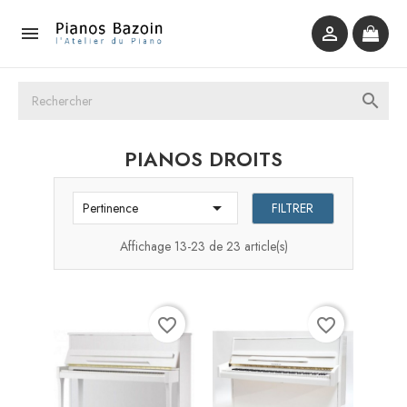



PIANOS DROITS

FILTRER
Pertinence
Affichage 13-23 de 23 article(s)
favorite_border
favorite_border