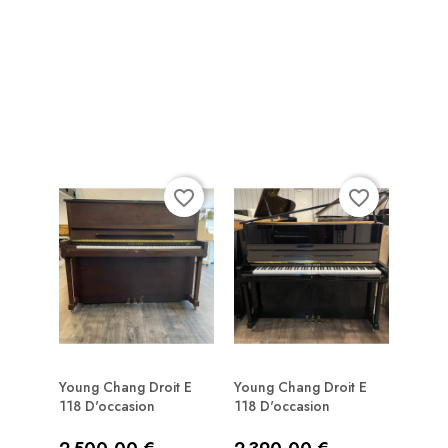
favorite_border
favorite_border
Young Chang Droit E
Young Chang Droit E
118 D'occasion
118 D'occasion
Prix
Prix