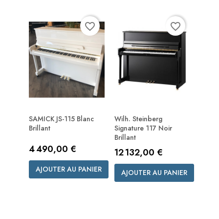
favorite_border
favorite_border
SAMICK JS-115 Blanc
Wilh. Steinberg
Brillant
Signature 117 Noir
Brillant
Prix
4 490,00 €
Prix
12 132,00 €
AJOUTER AU PANIER
AJOUTER AU PANIER