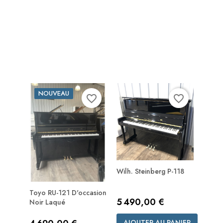
NOUVEAU
favorite_border
favorite_border
Wilh. Steinberg P-118
Toyo RU-121 D'occasion
Prix
5 490,00 €
Noir Laqué
Prix
AJOUTER AU PANIER