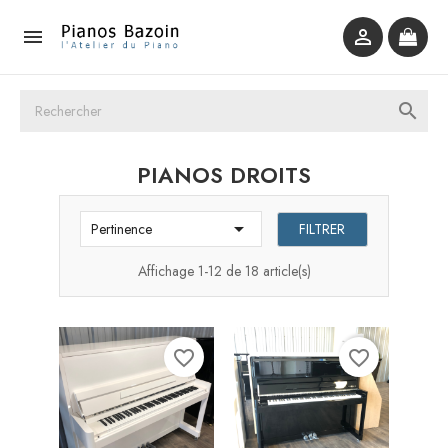



PIANOS DROITS

FILTRER
Pertinence
Affichage 1-12 de 18 article(s)
favorite_border
favorite_border