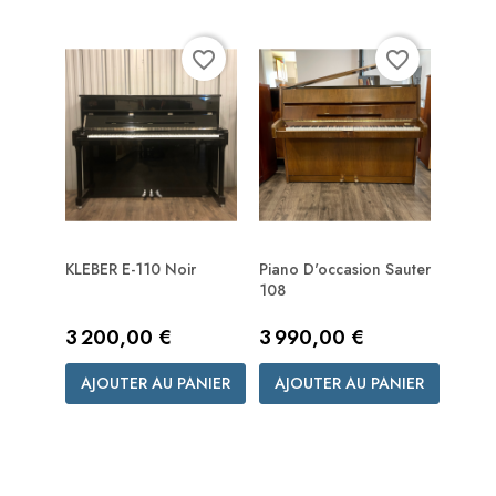
favorite_border
favorite_border
KLEBER E-110 Noir
Piano D'occasion Sauter
108
Prix
Prix
3 200,00 €
3 990,00 €
AJOUTER AU PANIER
AJOUTER AU PANIER