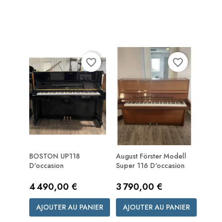
favorite_border
favorite_border
BOSTON UP118
August Förster Modell
D'occasion
Super 116 D'occasion
Prix
Prix
4 490,00 €
3 790,00 €
AJOUTER AU PANIER
AJOUTER AU PANIER