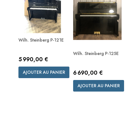
Wilh. Steinberg P-121E
Wilh. Steinberg P-125E
Prix
5 990,00 €
Prix
6 690,00 €
AJOUTER AU PANIER
AJOUTER AU PANIER