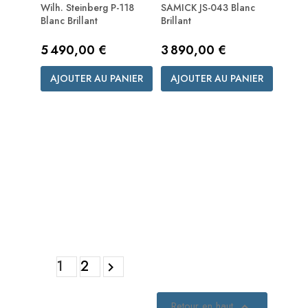
Wilh. Steinberg P-118
SAMICK JS-043 Blanc
Blanc Brillant
Brillant
Prix
Prix
5 490,00 €
3 890,00 €
AJOUTER AU PANIER
AJOUTER AU PANIER
1
2

Retour en haut
