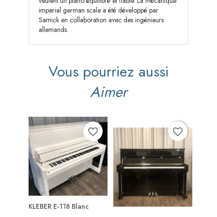
veulent un piano équilibré et fiable. La mécanique
imperial german scale a été développé par
Samick en collaboration avec des ingénieurs
allemands.
Vous pourriez aussi
Aimer
favorite_border
favorite_border
KLEBER E-118 Blanc