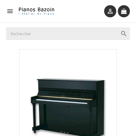


