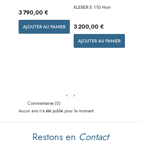
KLEBER E-110 Noir
SAMIC
Prix
3 790,00 €
Brillan
Prix
Prix
3 200,00 €
3 89
AJOUTER AU PANIER
AJOUTER AU PANIER
AJO
Commentaires (0)
Aucun avis n'a été publié pour le moment.
Restons en
Contact