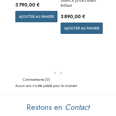
SAMICK JS-043 Blanc
SAMIC
Prix
3 790,00 €
Brillant
Brillan
Prix
Prix
3 890,00 €
3 59
AJOUTER AU PANIER
AJOUTER AU PANIER
AJO
Commentaires (0)
Aucun avis n'a été publié pour le moment.
Restons en
Contact