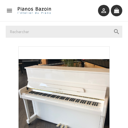


