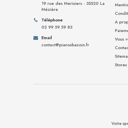
19 rue des Merisiers - 35520 La
Mentio
Mézière
Conditi
Téléphone
A pro
02 99 59 59 83
Paieme
Email
Vous v
contact@pianosbazoin.fr
Contac
Sitem
Stores
Votre spé