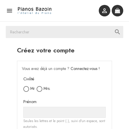



Créez votre compte
Vous avez déjà un compte ?
Connectez-vous !
Civilité
Mr.
Mrs.
Prénom
Seules les lettres et le point (.), suivi d'un espace, sont
autorisés.